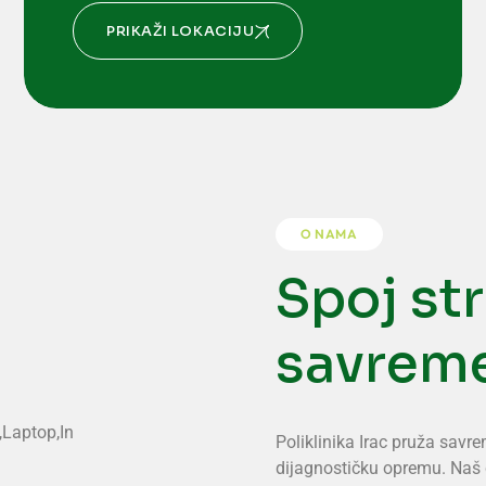
PRIKAŽI LOKACIJU
O NAMA
Spoj str
savrem
Poliklinika Irac pruža sav
dijagnostičku opremu. Naš ci