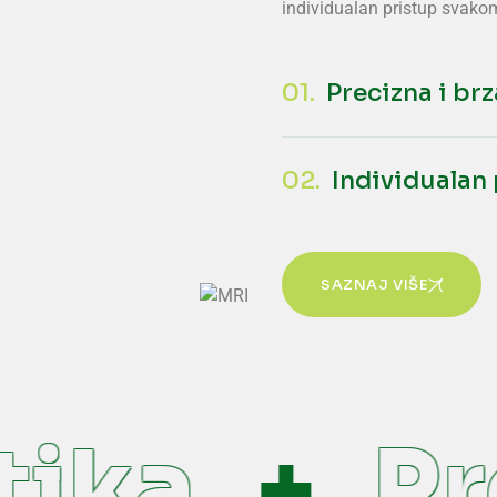
individualan pristup svakom
01.
Precizna i br
02.
Individualan
SAZNAJ VIŠE
ika
Pre