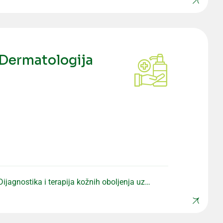
Dermatologija
Dijagnostika i terapija kožnih oboljenja uz
individualan pristup pacijentu.