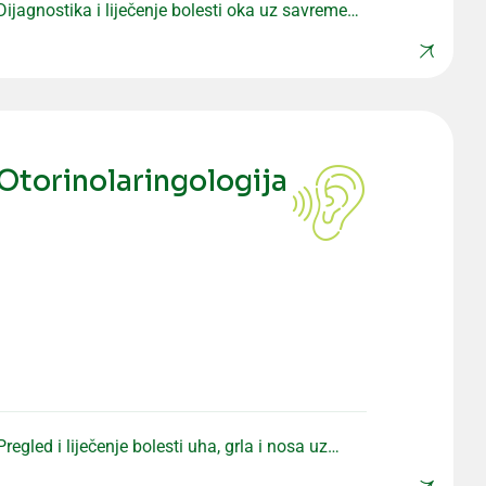
Dijagnostika i liječenje bolesti oka uz savremenu
opremu i precizne preglede.
Otorinolaringologija
Pregled i liječenje bolesti uha, grla i nosa uz
stručan pristup.