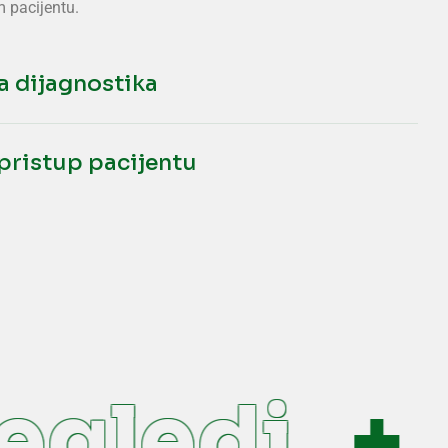
 pacijentu.
za dijagnostika
 pristup pacijentu
gledi