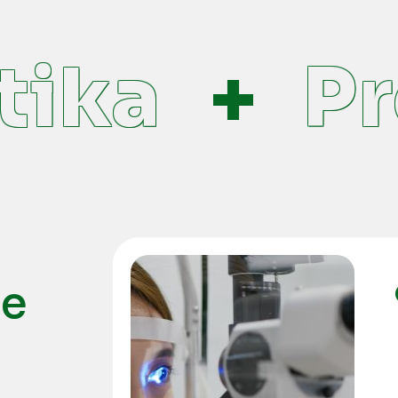
ika
Pre
ne