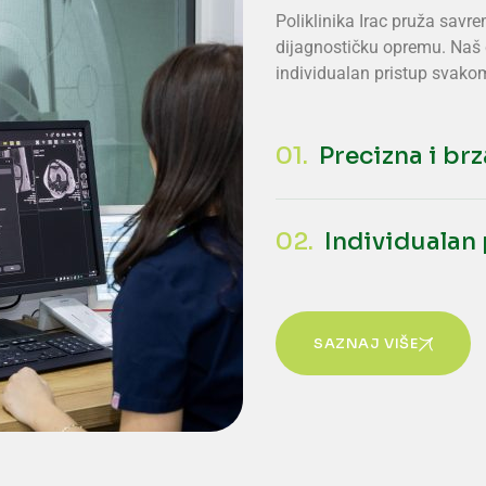
Poliklinika Irac pruža sav
dijagnostičku opremu. Naš ci
individualan pristup svakom
01.
Precizna i br
02.
Individualan
SAZNAJ VIŠE