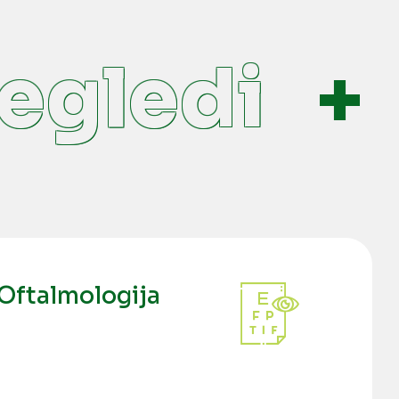
gledi
P
Oftalmologija