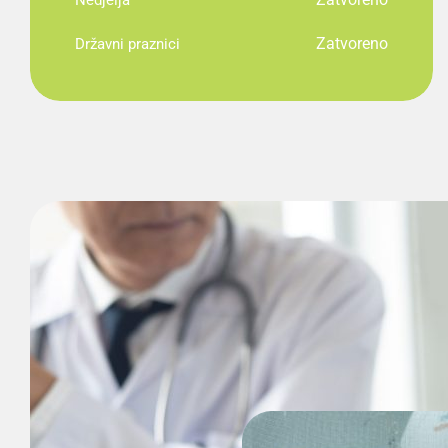
Nedjelja
Zatvoreno
Državni praznici