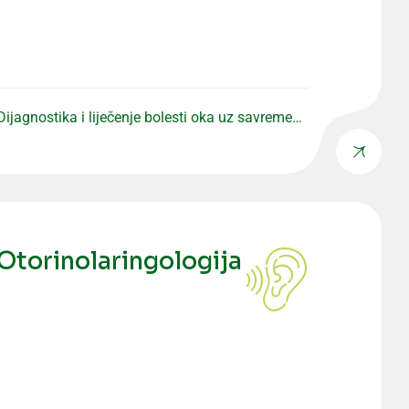
Dijagnostika i liječenje bolesti oka uz savremenu
opremu i precizne preglede.
Otorinolaringologija