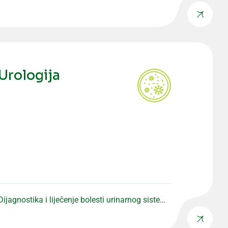
preventivne i specijalističke preglede.
Urologija
Dijagnostika i liječenje bolesti urinarnog sistema
i muškog reproduktivnog zdravlja.