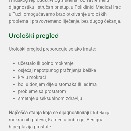
i muškog reproduktivnog sistema. Uz savremenu
dijagnostiku i stručan pristup, u Poliklinici Medical Irac
u Tuzli omogućavamo brzo otkrivanje uroloških
problema i pravovremeno liječenje, bez dugog čekanja.
Urološki pregled
Urološki pregled preporučuje se ako imate:
učestalo ili bolno mokrenje
osjećaj nepotpunog pražnjenja bešike
krv u mokraći
bol u donjem dijelu stomaka ili leđima
probleme sa prostatom
smetnje u seksualnom zdravlju
Najčešća stanja koja se dijagnosticiraju:
Infekcija
mokraćnih puteva, Kamen u bubregu, Benigna
hiperplazija prostate.