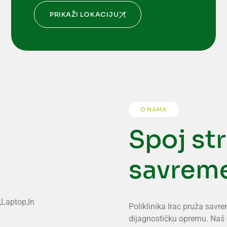
PRIKAŽI LOKACIJU
O NAMA
Spoj str
savrem
Poliklinika Irac pruža sav
dijagnostičku opremu. Naš ci