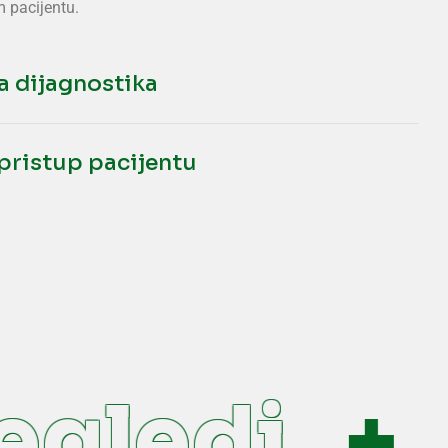
 pacijentu.
za dijagnostika
 pristup pacijentu
gledi
P