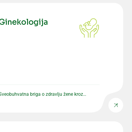
Ginekologija
Sveobuhvatna briga o zdravlju žene kroz
preventivne i specijalističke preglede.