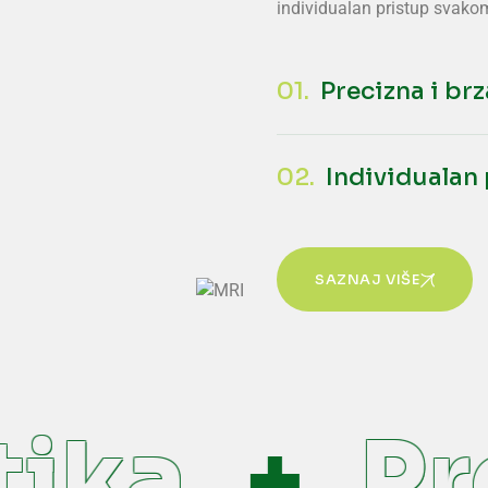
individualan pristup svakom
01.
Precizna i br
02.
Individualan
SAZNAJ VIŠE
ika
Pre