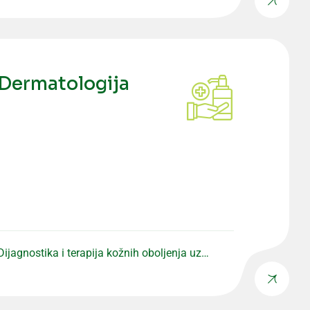
Dermatologija
Dijagnostika i terapija kožnih oboljenja uz
individualan pristup pacijentu.