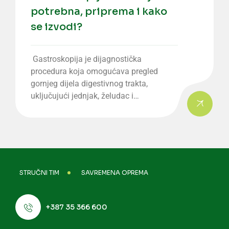
potrebna, priprema i kako
se izvodi?
Gastroskopija je dijagnostička
procedura koja omogućava pregled
gornjeg dijela digestivnog trakta,
uključujući jednjak, želudac i…
STRUČNI TIM
SAVREMENA OPREMA
+387 35 366 600