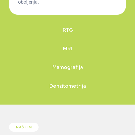
oboljenja.
RTG
MRI
Mamografija
Denzitometrija
NAŠ TIM