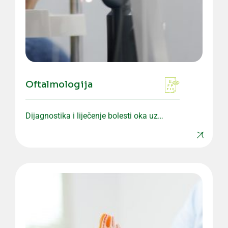
Oftalmologija
Dijagnostika i liječenje bolesti oka uz
savremenu opremu i precizne preglede.