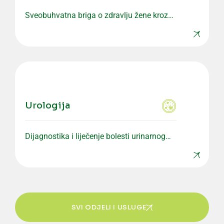
Sveobuhvatna briga o zdravlju žene kroz
preventivne i specijalističke preglede.
Urologija
Dijagnostika i liječenje bolesti urinarnog
sistema i muškog reproduktivnog zdravlja.
SVI ODJELI I USLUGE