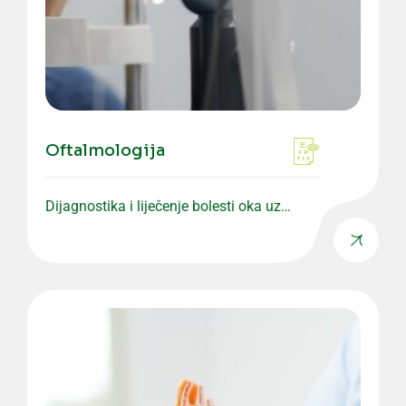
Oftalmologija
Dijagnostika i liječenje bolesti oka uz
savremenu opremu i precizne preglede.