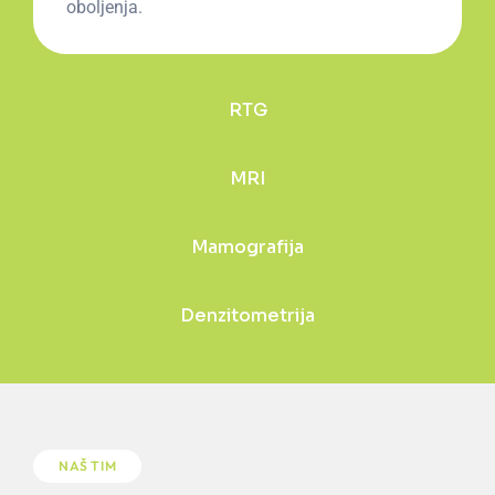
oboljenja.
RTG
MRI
Mamografija
Denzitometrija
NAŠ TIM