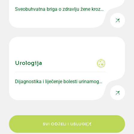
Sveobuhvatna briga o zdravlju žene kroz
preventivne i specijalističke preglede.
Urologija
Dijagnostika i liječenje bolesti urinarnog
sistema i muškog reproduktivnog zdravlja.
SVI ODJELI I USLUGE