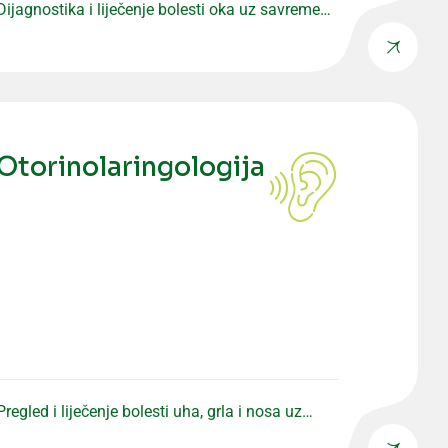
Dijagnostika i liječenje bolesti oka uz savremenu
opremu i precizne preglede.
Otorinolaringologija
Pregled i liječenje bolesti uha, grla i nosa uz
stručan pristup.