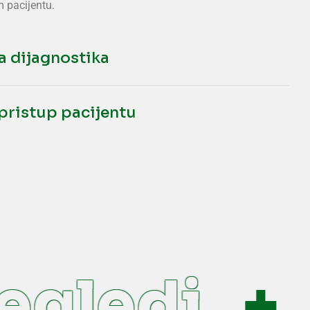
 pacijentu.
za dijagnostika
 pristup pacijentu
gledi
P