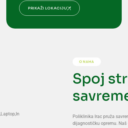
PRIKAŽI LOKACIJU
O NAMA
Spoj str
savrem
Poliklinika Irac pruža sav
dijagnostičku opremu. Naš ci