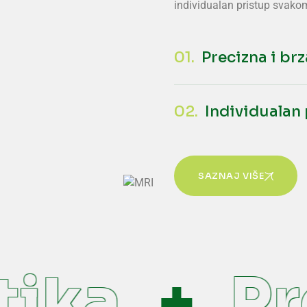
individualan pristup svakom
01.
Precizna i br
02.
Individualan
SAZNAJ VIŠE
ika
Pre