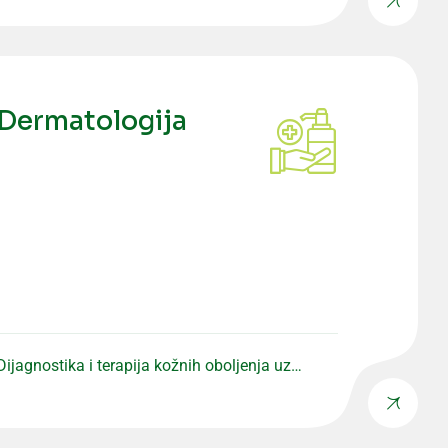
Dermatologija
Dijagnostika i terapija kožnih oboljenja uz
individualan pristup pacijentu.