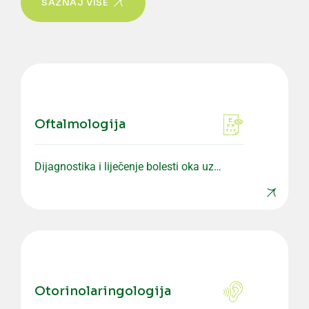
SAZNAJ VIŠE
Oftalmologija
Dijagnostika i liječenje bolesti oka uz
savremenu opremu i precizne preglede.
Otorinolaringologija