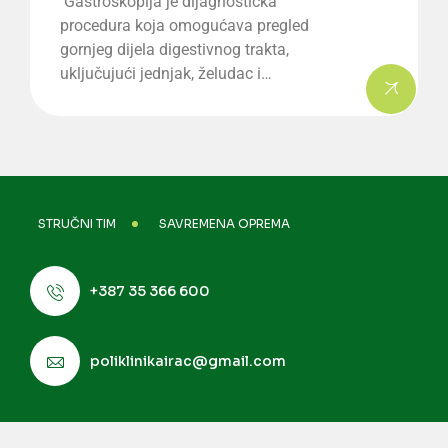
Gastroskopija je dijagnostička
procedura koja omogućava pregled
gornjeg dijela digestivnog trakta,
uključujući jednjak, želudac i…
STRUČNI TIM
SAVREMENA OPREMA
+387 35 366 600
poliklinikairac@gmail.com