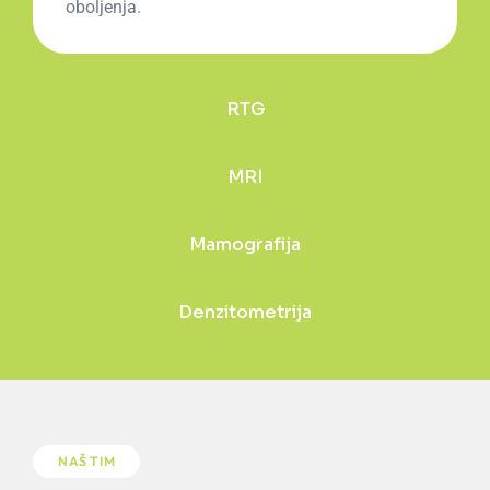
oboljenja.
RTG
MRI
Mamografija
Denzitometrija
NAŠ TIM