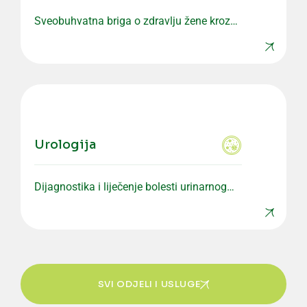
Sveobuhvatna briga o zdravlju žene kroz
preventivne i specijalističke preglede.
Urologija
Dijagnostika i liječenje bolesti urinarnog
sistema i muškog reproduktivnog zdravlja.
SVI ODJELI I USLUGE