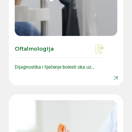
Oftalmologija
Dijagnostika i liječenje bolesti oka uz
savremenu opremu i precizne preglede.