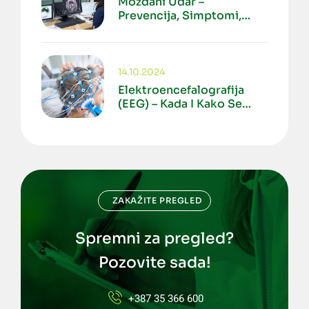
Moždani Udar –
Prevencija, Simptomi,
Dijagnostika
14.10.2024
Elektroencefalografija
(EEG) – Kada I Kako Se
Izvodi?
ZAKAŽITE PREGLED
Spremni za pregled?
Pozovite sada!
+387 35 366 600