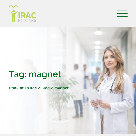
Skip
to
content
Tag: magnet
>
>
Poliklinika Irac
Blog
magnet