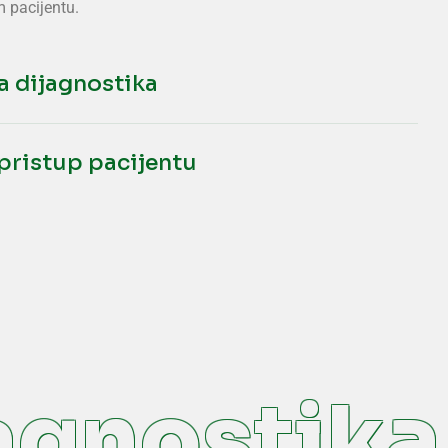
 pacijentu.
za dijagnostika
 pristup pacijentu
agnostika