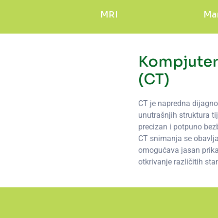
MRI
Ma
Kompjuter
(CT)
CT je napredna dijagn
unutrašnjih struktura t
precizan i potpuno bez
CT snimanja se obavlja
omogućava jasan prika
otkrivanje različitih sta