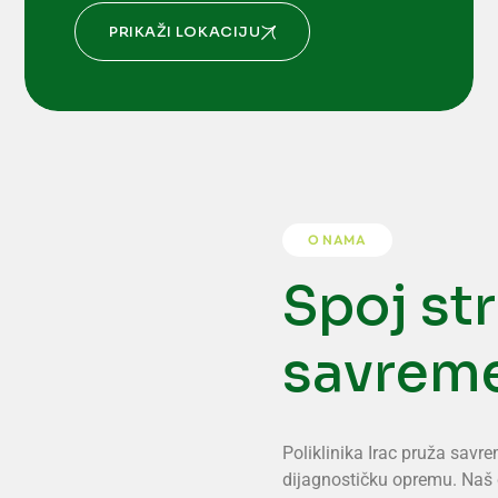
PRIKAŽI LOKACIJU
O NAMA
Spoj str
savrem
Poliklinika Irac pruža sav
dijagnostičku opremu. Naš ci