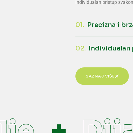
individualan pristup svakom
01.
Precizna i br
02.
Individualan
SAZNAJ VIŠE
lje
Dij