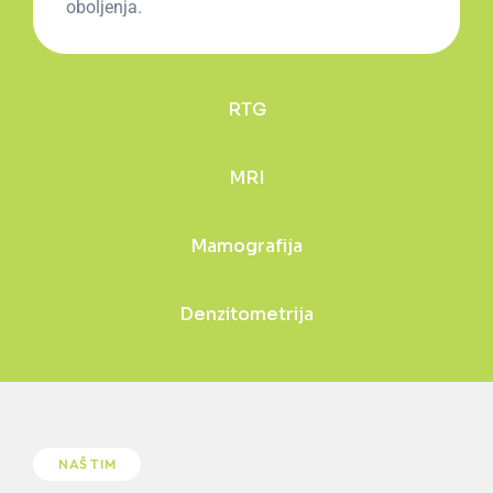
oboljenja.
RTG
MRI
Mamografija
Denzitometrija
NAŠ TIM