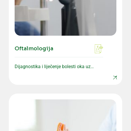
Oftalmologija
Dijagnostika i liječenje bolesti oka uz
savremenu opremu i precizne preglede.