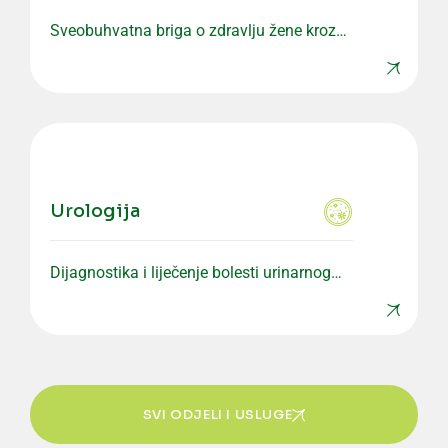
Sveobuhvatna briga o zdravlju žene kroz
preventivne i specijalističke preglede.
Urologija
Dijagnostika i liječenje bolesti urinarnog
sistema i muškog reproduktivnog zdravlja.
SVI ODJELI I USLUGE