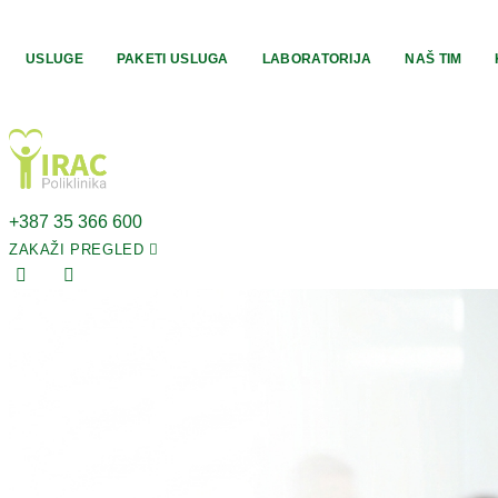
Skip
to
USLUGE
PAKETI USLUGA
LABORATORIJA
NAŠ TIM
content
+387 35 366 600
ZAKAŽI PREGLED