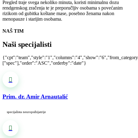
Pregled traje svega nekoliko minuta, koristi minimalnu dozu
rendgenskog zračenja te je preporučljiv osobama s povećanim
rizikom od gubitka koštane mase, posebno ženama nakon
menopauze i starijim osobama.
NAŠ TIM
Naši specijalisti
{"cpt":"team","style":"1","columns":"4","show":"6","from_category
["spec"],"order":"ASC","orderby":"date"}
Prim. dr. Amir Arnautalić
specijalista neuropsihijatrije