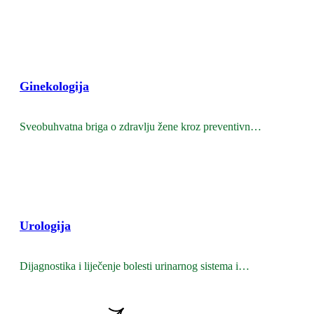
Ginekologija
Sveobuhvatna briga o zdravlju žene kroz preventivne i
specijalističke preglede.
Urologija
Dijagnostika i liječenje bolesti urinarnog sistema i
muškog reproduktivnog zdravlja.