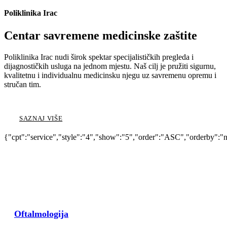
Poliklinika Irac
Centar savremene medicinske zaštite
Poliklinika Irac nudi širok spektar specijalističkih pregleda i
dijagnostičkih usluga na jednom mjestu. Naš cilj je pružiti sigurnu,
kvalitetnu i individualnu medicinsku njegu uz savremenu opremu i
stručan tim.
SAZNAJ VIŠE
{"cpt":"service","style":"4","show":"5","order":"ASC","orderby":"
Oftalmologija