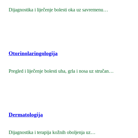
Dijagnostika i liječenje bolesti oka uz savremenu
opremu i precizne preglede.
Otorinolaringologija
Pregled i liječenje bolesti uha, grla i nosa uz stručan
pristup.
Dermatologija
Dijagnostika i terapija kožnih oboljenja uz
individualan pristup pacijentu.