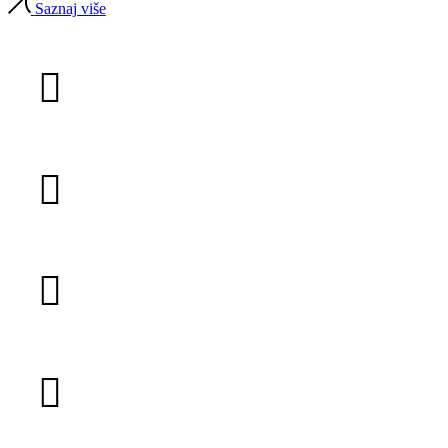
Saznaj više
Zdravlje
Dijagnostika
Pregledi
Povjerenje