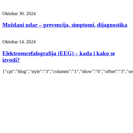
Oktobar 30. 2024
Moždani udar – prevencija, simptomi, dijagnostika
Oktobar 14. 2024
Elektroencefalografija (EEG) – kada i kako se
izvodi?
{"cpt":"blog","style":"3","columns":"1","show":"6","offset":"3","