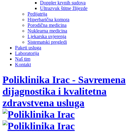
Doppler krvnih sudova
Ultrazvuk štitne žlijezde
Pedijatrija
Hiperbarična komora
Porodična medicina
Nuklearna medicina
Ljekarska uvjerenja
Sistematski pregledi
Paketi usluga
Laboratorija
Naš tim
Kontakt
Poliklinika Irac - Savremena
dijagnostika i kvalitetna
zdravstvena usluga