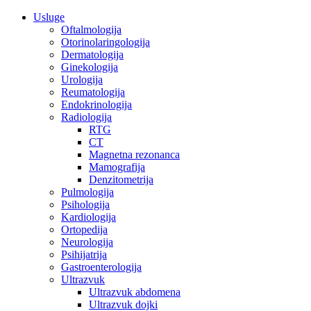
Skip
Usluge
to
Oftalmologija
content
Otorinolaringologija
Dermatologija
Ginekologija
Urologija
Reumatologija
Endokrinologija
Radiologija
RTG
CT
Magnetna rezonanca
Mamografija
Denzitometrija
Pulmologija
Psihologija
Kardiologija
Ortopedija
Neurologija
Psihijatrija
Gastroenterologija
Ultrazvuk
Ultrazvuk abdomena
Ultrazvuk dojki