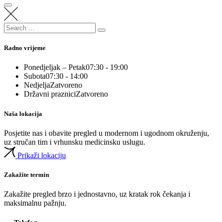
Search
Search
for:
Radno vrijeme
Ponedjeljak – Petak
07:30 - 19:00
Subota
07:30 - 14:00
Nedjelja
Zatvoreno
Državni praznici
Zatvoreno
Naša lokacija
Posjetite nas i obavite pregled u modernom i ugodnom okruženju,
uz stručan tim i vrhunsku medicinsku uslugu.
Prikaži lokaciju
Zakažite termin
Zakažite pregled brzo i jednostavno, uz kratak rok čekanja i
maksimalnu pažnju.