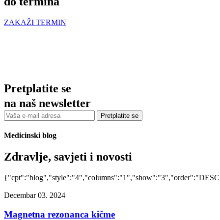
do termina
ZAKAŽI TERMIN
Pretplatite se
na naš newsletter
Pretplatite se
Medicinski blog
Zdravlje, savjeti i novosti
{"cpt":"blog","style":"4","columns":"1","show":"3","order":"DESC
Decembar 03. 2024
Magnetna rezonanca kičme