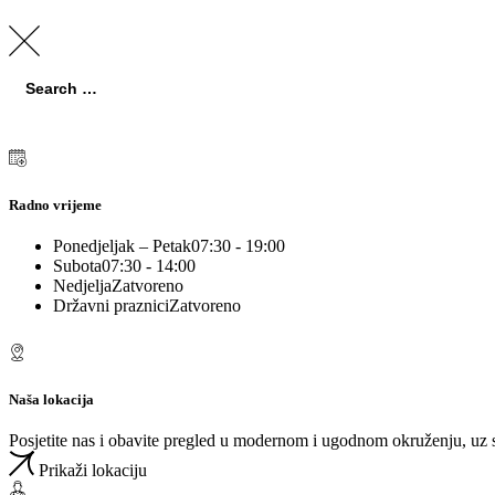
Search
for:
Search
Radno vrijeme
Ponedjeljak – Petak
07:30 - 19:00
Subota
07:30 - 14:00
Nedjelja
Zatvoreno
Državni praznici
Zatvoreno
Naša lokacija
Posjetite nas i obavite pregled u modernom i ugodnom okruženju, uz 
Prikaži lokaciju